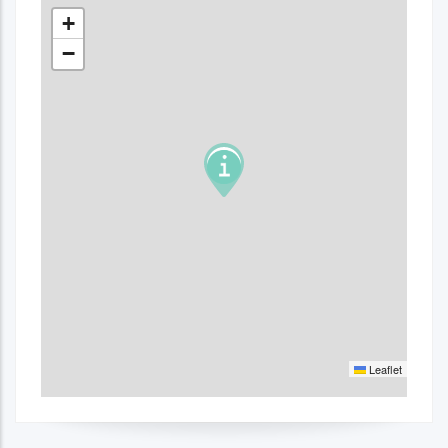
+
−
Leaflet