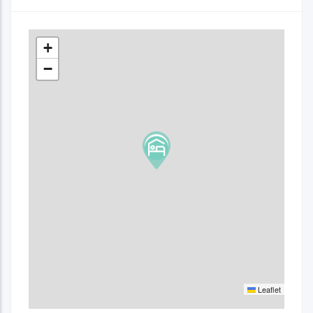
+
−
Leaflet