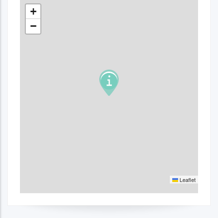
+
−
Leaflet