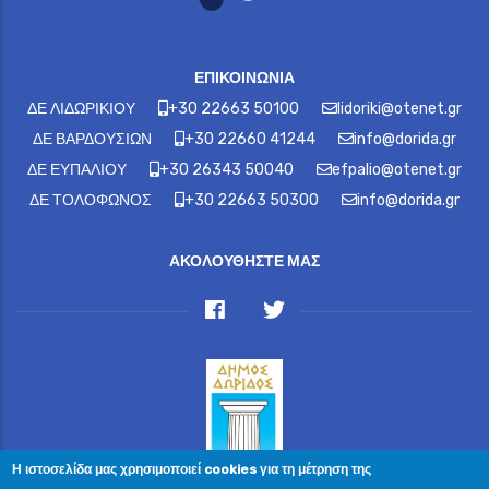
ΕΠΙΚΟΙΝΩΝΙΑ
ΔΕ ΛΙΔΩΡΙΚΙΟΥ
+30 22663 50100
lidoriki@otenet.gr
ΔΕ ΒΑΡΔΟΥΣΙΩΝ
+30 22660 41244
info@dorida.gr
ΔΕ ΕΥΠΑΛΙΟΥ
+30 26343 50040
efpalio@otenet.gr
ΔΕ ΤΟΛΟΦΩΝΟΣ
+30 22663 50300
info@dorida.gr
ΑΚΟΛΟΥΘΗΣΤΕ ΜΑΣ
Η ιστοσελίδα μας χρησιμοποιεί cookies για τη μέτρηση της
© 2023 Ewelina Angelika Christodoulakis — All Rights