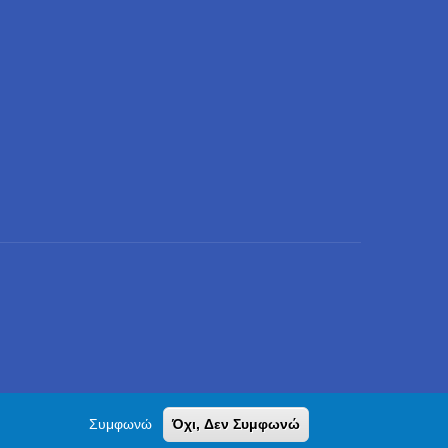
ια, Τ.Κ. 151 27
Συμφωνώ
Όχι, Δεν Συμφωνώ
ομένων