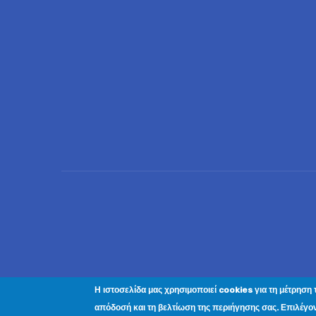
© 2023 Ewelina
Η ιστοσελίδα μας χρησιμοποιεί cookies για τη μέτρηση 
Επικο
απόδοσή και τη βελτίωση της περιήγησης σας. Επιλέγο