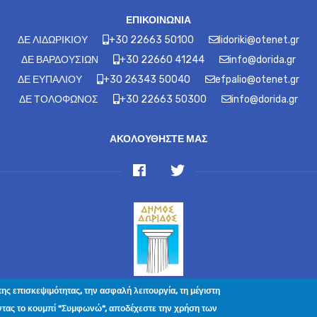
ΕΠΙΚΟΙΝΩΝΙΑ
ΔΕ ΛΙΔΩΡΙΚΙΟΥ
+30 22663 50100
lidoriki@otenet.gr
ΔΕ ΒΑΡΔΟΥΣΙΩΝ
+30 22660 41244
info@dorida.gr
ΔΕ ΕΥΠΑΛΙΟΥ
+30 26343 50040
efpalio@otenet.gr
ΔΕ ΤΟΛΟΦΩΝΟΣ
+30 22663 50300
info@dorida.gr
ΑΚΟΛΟΥΘΗΣΤΕ ΜΑΣ
 Angelika Christodoulakis — All Rights Reserved Κρήτης 2, Μελίσσ
της επισκεψιμότητας, την ασφαλή λειτουργία, τη μέγιστη
ινωνία
|
Πολιτική Απορρήτου
|
Αίτημα Διαγραφής Προσωπικών Δεδ
ντας το κουμπί "Συμφωνώ", αποδέχεστε την χρήση των