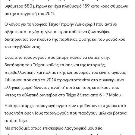
υψόμετρο 580 μέτρων και έχει πληθυσμό 159 κατοίκους σύμφωνα
με την απογραφή του 2011.
Ο λόγος για το γραφικό Τείχιο (πρώην Λυκοχώρι) που αντί να
σβήσει από το χάρτη, γίνεται προσπάθεια να ζωντανέψει,
διατηρώντας τον πλούτο της παρθένας φύσης και του μοναδικού
του περιβάλλοντος.
Ενας από τους λόγους που μπορεί κανείς να ελπίζει στην
διατήρηση του Τείχιου καθώς επίσης και της ιστορικής,
περιβαλλοντικής και πολιτιστικής κληρονομιάς του είναι ο αγώνας
Tihiorace που από το 2014 πραγματοποιείται στο συγκεκριμένο
ελληνικό χωριό δίνοντας πνοή σ′ αυτό και τους κατοίκους του.
Φέτος το αθλητικό ραντεβού στο Τείχιο δίνεται από 5 - 7 Μαΐου.
Επίσης υπάρχει παραγωγή αγροτικών προϊόντων στο χωριό από
τους ντόπιους νέους παραγωγούς που παράγουν μέλι και βότανα
από το Τείχιο.
Με υποδομές όπως επισκέψιμο λαογραφικό μουσείο,