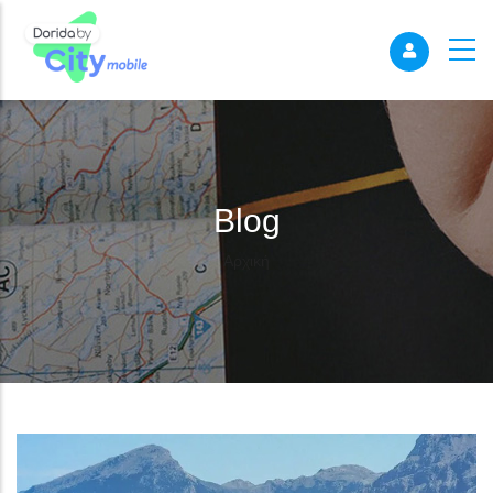
Blog
Breadcrumb
Αρχική