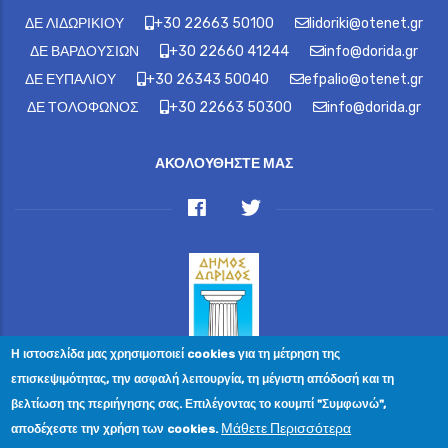
ΔΕ ΛΙΔΩΡΙΚΙΟΥ
+30 22663 50100
lidoriki@otenet.gr
ΔΕ ΒΑΡΔΟΥΣΙΩΝ
+30 22660 41244
info@dorida.gr
ΔΕ ΕΥΠΑΛΙΟΥ
+30 26343 50040
efpalio@otenet.gr
ΔΕ ΤΟΛΟΦΩΝΟΣ
+30 22663 50300
info@dorida.gr
ΑΚΟΛΟΥΘΗΣΤΕ ΜΑΣ
Η ιστοσελίδα μας χρησιμοποιεί cookies για τη μέτρηση της
© 2023 Ewelina Angelika Christodoulakis — All Rights
επισκεψιμότητας, την ασφαλή λειτουργία, τη μέγιστη απόδοσή και τη
Reserved Κρήτης 2, Μελίσσια, Τ.Κ. 151 27
βελτίωση της περιήγησης σας. Επιλέγοντας το κουμπί "Συμφωνώ",
Επικοινωνία
|
Πολιτική Απορρήτου
|
Αίτημα Διαγραφής
Μάθετε Περισσότερα
αποδέχεστε την χρήση των cookies.