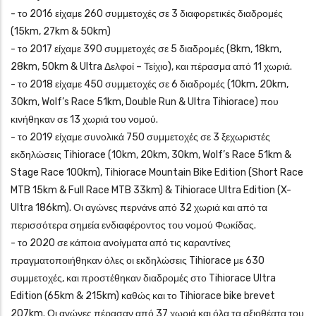
- το 2016 είχαμε 260 συμμετοχές σε 3 διαφορετικές διαδρομές
(15km, 27km & 50km)
- το 2017 είχαμε 390 συμμετοχές σε 5 διαδρομές (8km, 18km,
28km, 50km & Ultra Δελφοί – Τείχιο), και πέρασμα από 11 χωριά.
- το 2018 είχαμε 450 συμμετοχές σε 6 διαδρομές (10km, 20km,
30km, Wolf’s Race 51km, Double Run & Ultra Tihiorace) που
κινήθηκαν σε 13 χωριά του νομού.
- το 2019 είχαμε συνολικά 750 συμμετοχές σε 3 ξεχωριστές
εκδηλώσεις Tihiorace (10km, 20km, 30km, Wolf’s Race 51km &
Stage Race 100km), Tihiorace Mountain Bike Edition (Short Race
MTB 15km & Full Race MTB 33km) & Tihiorace Ultra Edition (X-
Ultra 186km). Οι αγώνες περνάνε από 32 χωριά και από τα
περισσότερα σημεία ενδιαφέροντος του νομού Φωκίδας.
- το 2020 σε κάποια ανοίγματα από τις καραντίνες
πραγματοποιήθηκαν όλες οι εκδηλώσεις Tihiorace με 630
συμμετοχές, και προστέθηκαν διαδρομές στο Tihiorace Ultra
Edition (65km & 215km) καθώς και το Tihiorace bike brevet
207km. Οι αγώνες πέρασαν από 37 χωριά και όλα τα αξιοθέατα του