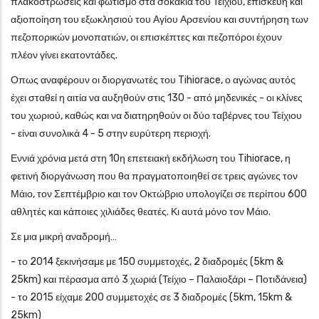
πλακοστρώσεις και φωτισμό στα σοκάκια του Τειχίου, επισκευή και
αξιοποίηση του εξωκλησιού του Αγίου Αρσενίου και συντήρηση των
πεζοπορικών μονοπατιών, οι επισκέπτες και πεζοπόροι έχουν
πλέον γίνει εκατοντάδες.
Οπως αναφέρουν οι διοργανωτές του Tihiorace, ο αγώνας αυτός
έχει σταθεί η αιτία να αυξηθούν στις 130 - από μηδενικές - οι κλίνες
του χωριού, καθώς και να διατηρηθούν οι δύο ταβέρνες του Τείχιου
- είναι συνολικά 4 - 5 στην ευρύτερη περιοχή.
Εννιά χρόνια μετά στη 10η επετειακή εκδήλωση του Tihiorace, η
φετινή διοργάνωση που θα πραγματοποιηθεί σε τρεις αγώνες τον
Μάιο, τον Σεπτέμβριο και τον Οκτώβριο υπολογίζει σε περίπου 600
αθλητές και κάποιες χιλιάδες θεατές. Κι αυτά μόνο τον Μάιο.
Σε μια μικρή αναδρομή…
- το 2014 ξεκινήσαμε με 150 συμμετοχές, 2 διαδρομές (5km &
25km) και πέρασμα από 3 χωριά (Τείχιο – Παλαιοξάρι – Ποτιδάνεια)
- το 2015 είχαμε 200 συμμετοχές σε 3 διαδρομές (5km, 15km &
25km)