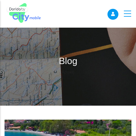
Blog
Breadcrumb
Αρχική