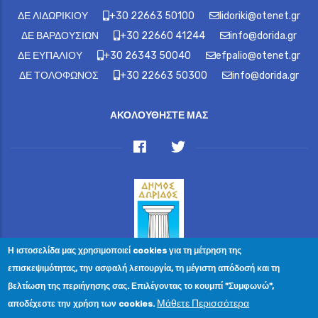
ΔΕ ΛΙΔΩΡΙΚΙΟΥ
+30 22663 50100
lidoriki@otenet.gr
ΔΕ ΒΑΡΔΟΥΣΙΩΝ
+30 22660 41244
info@dorida.gr
ΔΕ ΕΥΠΑΛΙΟΥ
+30 26343 50040
efpalio@otenet.gr
ΔΕ ΤΟΛΟΦΩΝΟΣ
+30 22663 50300
info@dorida.gr
ΑΚΟΛΟΥΘΗΣΤΕ ΜΑΣ
Η ιστοσελίδα μας χρησιμοποιεί cookies για τη μέτρηση της
© 2023 Ewelina Angelika Christodoulakis — All Rights
επισκεψιμότητας, την ασφαλή λειτουργία, τη μέγιστη απόδοσή και τη
Reserved Κρήτης 2, Μελίσσια, Τ.Κ. 151 27
βελτίωση της περιήγησης σας. Επιλέγοντας το κουμπί "Συμφωνώ",
Επικοινωνία
|
Πολιτική Απορρήτου
|
Αίτημα Διαγραφής
Μάθετε Περισσότερα
αποδέχεστε την χρήση των cookies.